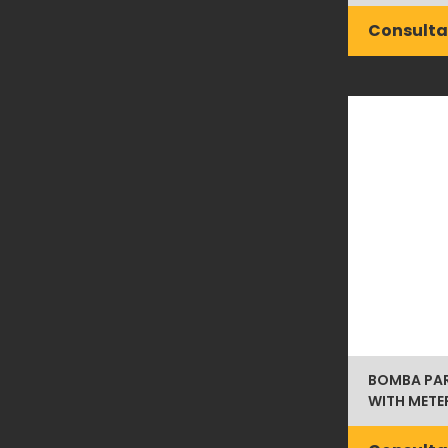
Consulta
BOMBA PAR
WITH METE