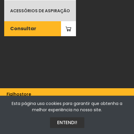
ACESSÓRIOS DE ASPIRAÇÃO
Consultar
Fialhostore
Fialho & Irmão,Lda. | Horta de Barreiros 7005-208 Évora -
Esta página usa cookies para garantir que obtenha a
Portugal | NIF 500115206
melhor experiência no nosso site.
ENTENDI!