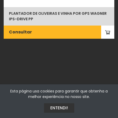
PLANTADOR DE OLIVEIRAS E VINHA POR GPS WAGNER
IPS-DRIVE PP
Consultar
Fialhostore
Esta página usa cookies para garantir que obtenha a
Fialho & Irmão,Lda. | Horta de Barreiros 7005-208 Évora -
melhor experiência no nosso site.
Portugal | NIF 500115206
ENTENDI!