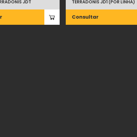
RRADONIS JDT
TERRADONIS JD1 (POR LINHA)
r
Consultar